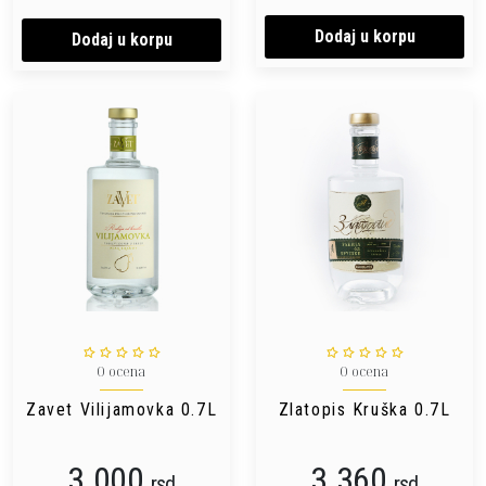
Dodaj u korpu
Dodaj u korpu
0 ocena
0 ocena
Zavet Vilijamovka 0.7L
Zlatopis Kruška 0.7L
3.000
3.360
rsd
rsd