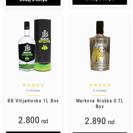
0 ocena
0 ocena
BB Vilijamovka 1L Box
Markova Kruška 0.7L
Box
2.800
2.890
rsd
rsd