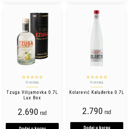
0 ocena
0 ocena
Tzuga Vilijamovka 0.7L
Kolarević Kaluđerka 0.7L
Lux Box
2.790
2.690
rsd
rsd
Dodaj u korpu
Dodaj u korpu