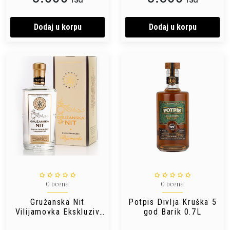
Dodaj u korpu
Dodaj u korpu
0 ocena
0 ocena
Gružanska Nit
Potpis Divlja Kruška 5
Vilijamovka Ekskluziv
god Barik 0.7L
0.75L Box