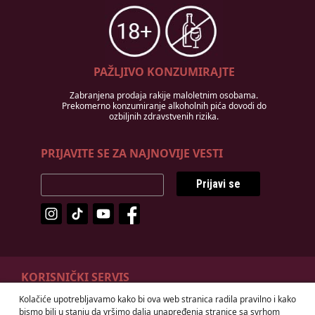
PAŽLJIVO KONZUMIRAJTE
Zabranjena prodaja rakije maloletnim osobama.
Prekomerno konzumiranje alkoholnih pića dovodi do
ozbiljnih zdravstvenih rizika.
PRIJAVITE SE ZA NAJNOVIJE VESTI
Prijavi se
KORISNIČKI SERVIS
Kolačiće upotrebljavamo kako bi ova web stranica radila pravilno i kako
Odustanak od ugovora
Načini plaćanja
bismo bili u stanju da vršimo dalja unapređenja stranice sa svrhom