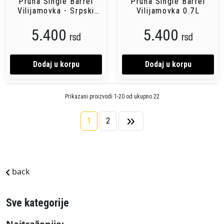
Pruna Single Barrel
Pruna Single Barrel
Vilijamovka - Srpski
Vilijamovka 0.7L
hrast 0.7L
5.400
5.400
rsd
rsd
Dodaj u korpu
Dodaj u korpu
Prikazani proizvodi 1-20 od ukupno 22
1
2
back
Sve kategorije
Najtraženije: