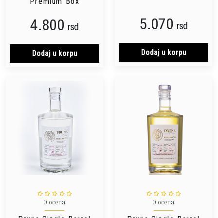
Premium Box
5.070
4.800
rsd
rsd
Dodaj u korpu
Dodaj u korpu
0 ocena
0 ocena