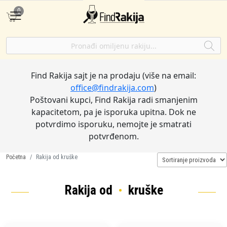
0
Find Rakija sajt je na prodaju (više na email:
office@findrakija.com
)
Poštovani kupci, Find Rakija radi smanjenim
kapacitetom, pa je isporuka upitna. Dok ne
potvrdimo isporuku, nemojte je smatrati
potvrđenom.
Početna
Rakija od kruške
Rakija od
kruške