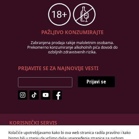
PAŽLJIVO KONZUMIRAJTE
Zabranjena prodaja rakije maloletnim osobama.
Prekomerno konzumiranje alkoholnih pića dovodi do
ozbiljnih zdravstvenih rizika.
PRIJAVITE SE ZA NAJNOVIJE VESTI
Prijavi se
KORISNIČKI SERVIS
Kolačiće upotrebljavamo kako bi ova web stranica radila pravilno i kako
Odustanak od ugovora
Načini plaćanja
bismo bili u stanju da vršimo dalja unapređenja stranice sa svrhom