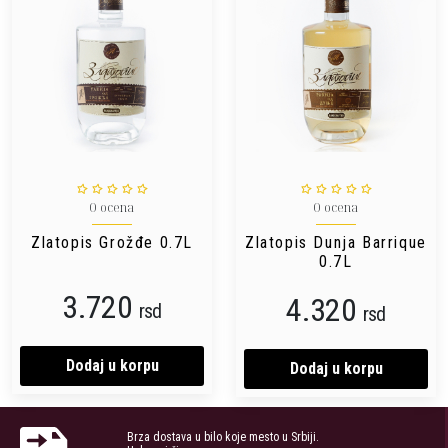
0 ocena
0 ocena
Zlatopis Grožđe 0.7L
Zlatopis Dunja Barrique
0.7L
3.720
4.320
rsd
rsd
Dodaj u korpu
Dodaj u korpu
Brza dostava u bilo koje mesto u Srbiji.