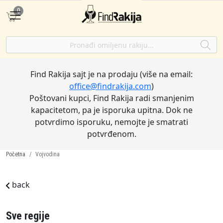
0
Find Rakija sajt je na prodaju (više na email:
office@findrakija.com
)
Poštovani kupci, Find Rakija radi smanjenim
kapacitetom, pa je isporuka upitna. Dok ne
potvrdimo isporuku, nemojte je smatrati
potvrđenom.
Početna
Vojvodina
back
Sve regije