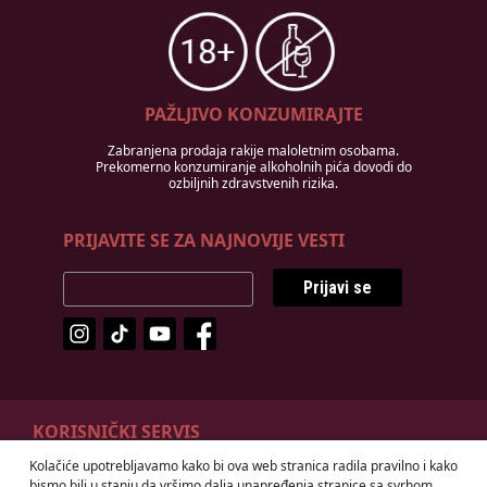
PAŽLJIVO KONZUMIRAJTE
Zabranjena prodaja rakije maloletnim osobama.
Prekomerno konzumiranje alkoholnih pića dovodi do
ozbiljnih zdravstvenih rizika.
PRIJAVITE SE ZA NAJNOVIJE VESTI
Prijavi se
KORISNIČKI SERVIS
Kolačiće upotrebljavamo kako bi ova web stranica radila pravilno i kako
Odustanak od ugovora
Načini plaćanja
bismo bili u stanju da vršimo dalja unapređenja stranice sa svrhom