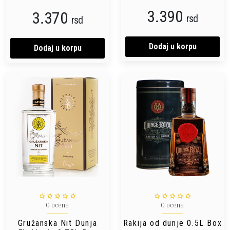
3.390
3.370
rsd
rsd
Dodaj u korpu
Dodaj u korpu
0 ocena
0 ocena
Gružanska Nit Dunja
Rakija od dunje 0.5L Box