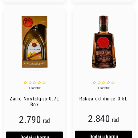
0 ocena
0 ocena
Zarić Nostalgija 0.7L
Rakija od dunje 0.5L
Box
2.840
2.790
rsd
rsd
Dodaj u korpu
Dodaj u korpu