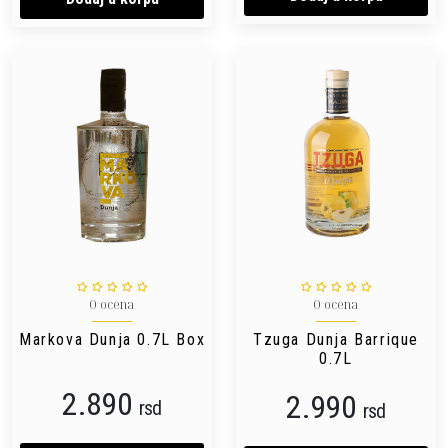
0 ocena
0 ocena
Markova Dunja 0.7L Box
Tzuga Dunja Barrique
0.7L
2.890
2.990
rsd
rsd