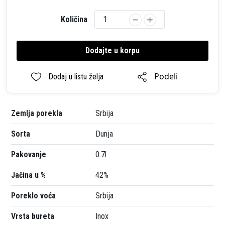
Količina
Dodajte u korpu
Podeli
Dodaj u listu želja
Zemlja porekla
Srbija
Sorta
Dunja
Pakovanje
0.7l
Jačina u %
42%
Poreklo voća
Srbija
Vrsta bureta
Inox