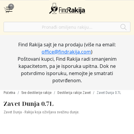
0
Find Rakija sajt je na prodaju (više na email:
office@findrakija.com
)
Poštovani kupci, Find Rakija radi smanjenim
kapacitetom, pa je isporuka upitna. Dok ne
potvrdimo isporuku, nemojte je smatrati
potvrđenom.
Početna
Sve destilerije rakije
Destilerija rakije Zavet
Zavet Dunja 0.7L
Zavet Dunja 0.7L
Zavet Dunja - Rakija koja oživljava svežinu dunje.