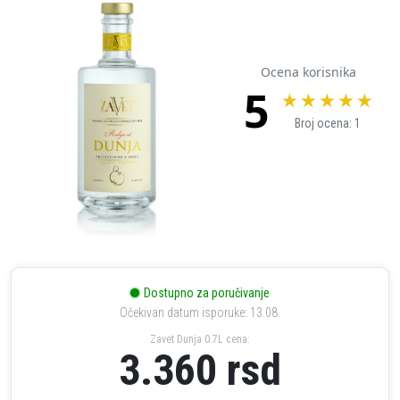
Ocena korisnika
5
★
★
★
★
★
Broj ocena: 1
Dostupno za poručivanje
Očekivan datum isporuke: 13.08.
Zavet Dunja 0.7L cena:
3.360
rsd