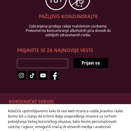
PAŽLJIVO KONZUMIRAJTE
Zabranjena prodaja rakije maloletnim osobama.
Prekomerno konzumiranje alkoholnih pića dovodi do
ozbiljnih zdravstvenih rizika.
PRIJAVITE SE ZA NAJNOVIJE VESTI
Prijavi se
KORISNIČKI SERVIS
Kolačiće upotrebljavamo kako bi ova web stranica radila pravilno i kako
Odustanak od ugovora
Načini plaćanja
bismo bili u stanju da vršimo dalja unapređenja stranice sa svrhom
Isporuka
Prava i obaveze potrošača
poboljšanja Vašeg korisničkog iskustva, kako bismo personalizovali
sadržaj i oglase, omogućili značaj društvenih medija i analizirali
Uslovi korišćenja