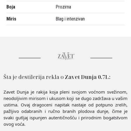
Boja
Prozirna
Miris
Blag i intenzivan
Šta je destilerija rekla o
Zavet Dunja 0.7L:
Zavet Dunja je rakija koja pleni svojom voćnom svežinom,
neodoljivim mirisom i ukusom koji se dugo zadržava u vašim
ustima. Ovaj dragoceni napitak nastaje od potpuno zrelih,
pažljivo odabranih i ručno branih plodova dunje, čime je
svaki gutljaj ispunjen autentičnošću i prirodnim bogatstvom
ovog voća.