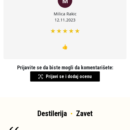
M
Milica Rakic
12.11.2023
★
★
★
★
★
👍
Prijavite se da biste mogli da komentarišete:
Prijavi se i dodaj ocenu
Destilerija
Zavet