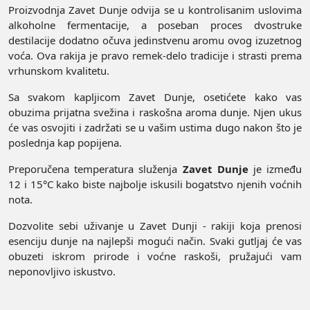
Proizvodnja Zavet Dunje odvija se u kontrolisanim uslovima
alkoholne fermentacije, a poseban proces dvostruke
destilacije dodatno očuva jedinstvenu aromu ovog izuzetnog
voća. Ova rakija je pravo remek-delo tradicije i strasti prema
vrhunskom kvalitetu.
Sa svakom kapljicom Zavet Dunje, osetićete kako vas
obuzima prijatna svežina i raskošna aroma dunje. Njen ukus
će vas osvojiti i zadržati se u vašim ustima dugo nakon što je
poslednja kap popijena.
Preporučena temperatura služenja
Zavet Dunje
je između
12 i 15°C kako biste najbolje iskusili bogatstvo njenih voćnih
nota.
Dozvolite sebi uživanje u Zavet Dunji - rakiji koja prenosi
esenciju dunje na najlepši mogući način. Svaki gutljaj će vas
obuzeti iskrom prirode i voćne raskoši, pružajući vam
neponovljivo iskustvo.