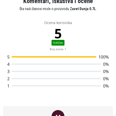
Komentari, iskustva i ocene
Šta naši članovi misle o proizvodu
Zavet Dunja 0.7L
:
Ocena korisnika
5
Odličan
Broj ocena: 1
5
100%
4
0%
3
0%
2
0%
1
0%