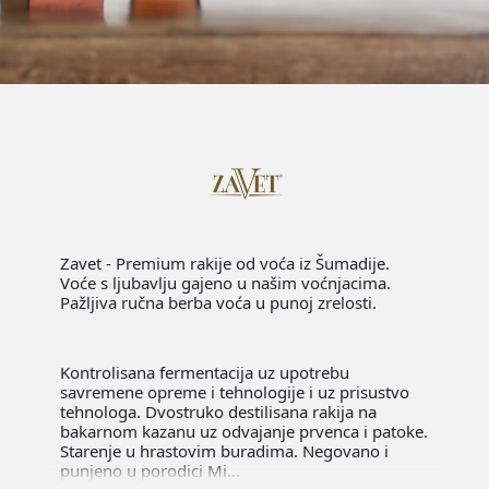
Zavet - Premium rakije od voća iz Šumadije.
Voće s ljubavlju gajeno u našim voćnjacima.
Pažljiva ručna berba voća u punoj zrelosti.
Kontrolisana fermentacija uz upotrebu
savremene opreme i tehnologije i uz prisustvo
tehnologa. Dvostruko destilisana rakija na
bakarnom kazanu uz odvajanje prvenca i patoke.
Starenje u hrastovim buradima. Negovano i
punjeno u porodici Mi...