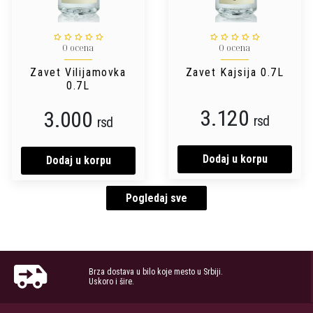
0 ocena
0 ocena
Zavet Vilijamovka
Zavet Kajsija 0.7L
0.7L
3.120
3.000
rsd
rsd
Dodaj u korpu
Dodaj u korpu
Pogledaj sve
Brza dostava u bilo koje mesto u Srbiji.
Uskoro i šire.