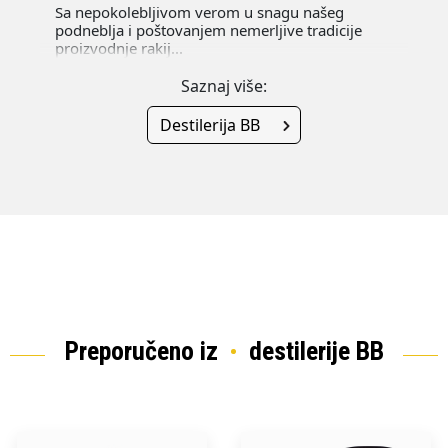
Sa nepokolebljivom verom u snagu našeg
podneblja i poštovanjem nemerljive tradicije
proizvodnje rakij...
Saznaj više:
Destilerija BB
Preporučeno iz
destilerije BB