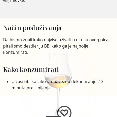
vilijamovke.
Način posluživanja
Da bismo znali kako najviše uživati u ukusu ovog pića,
pitali smo destileriju BB, kako ga je najbolje
konzumirati.
Kako konzumirati
U čaši oblika lale uz obavezno dekantiranje 2-3
minuta pre ispijanja