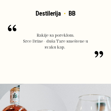
Destilerija
BB
Rakije sa poreklom.
Srce Drine - duša Tare smeštene u
svaku kap.