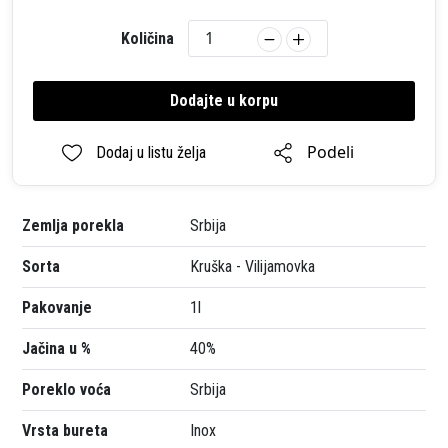
Količina
Dodajte u korpu
Podeli
Dodaj u listu želja
Zemlja porekla
Srbija
Sorta
Kruška - Vilijamovka
Pakovanje
1l
Jačina u %
40%
Poreklo voća
Srbija
Vrsta bureta
Inox