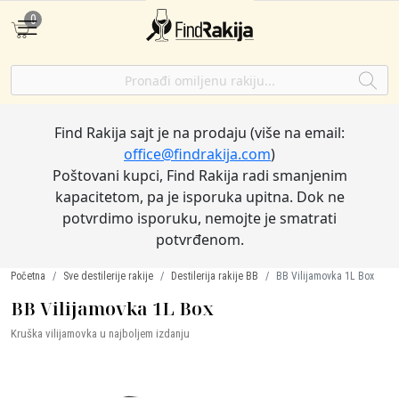
0
Find Rakija sajt je na prodaju (više na email:
office@findrakija.com
)
Poštovani kupci, Find Rakija radi smanjenim
kapacitetom, pa je isporuka upitna. Dok ne
potvrdimo isporuku, nemojte je smatrati
potvrđenom.
Početna
Sve destilerije rakije
Destilerija rakije BB
BB Vilijamovka 1L Box
BB Vilijamovka 1L Box
Kruška vilijamovka u najboljem izdanju