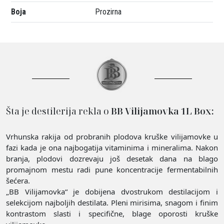
Boja
Prozirna
Šta je destilerija rekla o
BB Vilijamovka 1L Box:
Vrhunska rakija od probranih plodova kruške vilijamovke u
fazi kada je ona najbogatija vitaminima i mineralima. Nakon
branja, plodovi dozrevaju još desetak dana na blago
promajnom mestu radi pune koncentracije fermentabilnih
šećera.
„BB Vilijamovka“ je dobijena dvostrukom destilacijom i
selekcijom najboljih destilata. Pleni mirisima, snagom i finim
kontrastom slasti i specifične, blage oporosti kruške