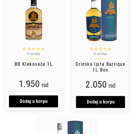
0 ocena
0 ocena
BB Klekovača 1L
Drinska ljuta Barrique
1L Box
1.950
2.050
rsd
rsd
Dodaj u korpu
Dodaj u korpu