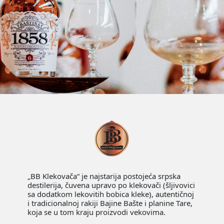
„BB Klekovača“ je najstarija postojeća srpska
destilerija, čuvena upravo po klekovači (šljivovici
sa dodatkom lekovitih bobica kleke), autentičnoj
i tradicionalnoj rakiji Bajine Bašte i planine Tare,
koja se u tom kraju proizvodi vekovima.