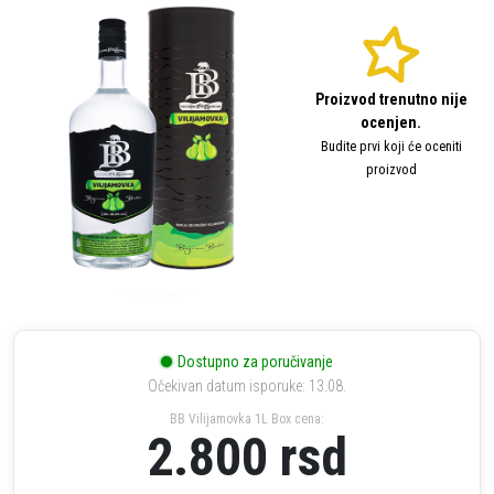
Proizvod trenutno nije
ocenjen.
Budite prvi koji će oceniti
proizvod
Dostupno za poručivanje
Očekivan datum isporuke: 13.08.
BB Vilijamovka 1L Box cena:
2.800
rsd