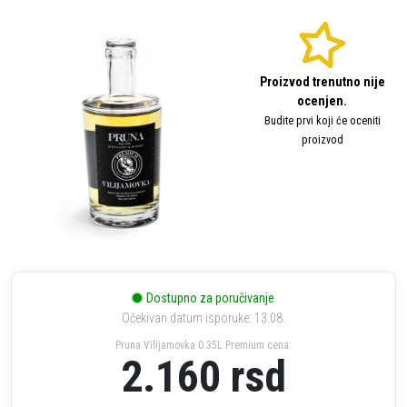
Proizvod trenutno nije
ocenjen.
Budite prvi koji će oceniti
proizvod
Dostupno za poručivanje
Očekivan datum isporuke: 13.08.
Pruna Vilijamovka 0.35L Premium cena:
2.160
rsd