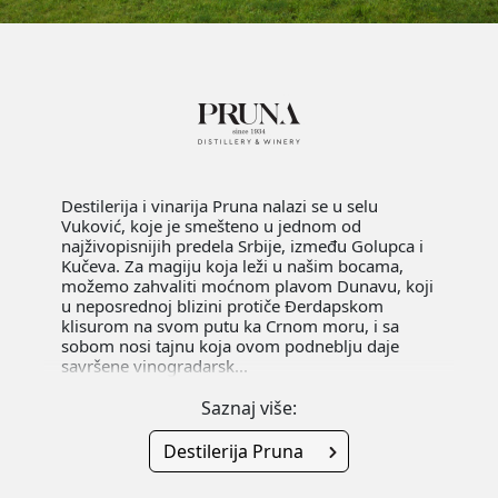
Destilerija i vinarija Pruna nalazi se u selu
Vuković, koje je smešteno u jednom od
najživopisnijih predela Srbije, između Golupca i
Kučeva. Za magiju koja leži u našim bocama,
možemo zahvaliti moćnom plavom Dunavu, koji
u neposrednoj blizini protiče Đerdapskom
klisurom na svom putu ka Crnom moru, i sa
sobom nosi tajnu koja ovom podneblju daje
savršene vinogradarsk...
Saznaj više:
Destilerija Pruna