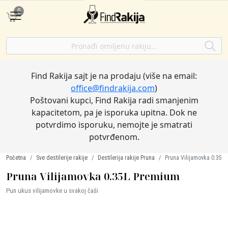
0
Find Rakija sajt je na prodaju (više na email:
office@findrakija.com
)
Poštovani kupci, Find Rakija radi smanjenim
kapacitetom, pa je isporuka upitna. Dok ne
potvrdimo isporuku, nemojte je smatrati
potvrđenom.
Početna
Sve destilerije rakije
Destilerija rakije Pruna
Pruna Vilijamovka 0.35L
Pruna Vilijamovka 0.35L Premium
Pun ukus vilijamovke u svakoj čaši