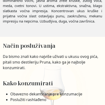
dominantno voćni, jasna aroma zrele kruške, žutog voća,
meda, cvetni tonovi. U ustima, ekstraktivna, snažna, blago
slatkasta voćna impresija. Koncentrovan ukus kruške i
prijatna voćna slast ostavljaju punu, zaokruženu, mekanu
impresiju na nepcima. Uzbudljiva, duga, voćna završnica.
Način posluživanja
Da bismo znali kako najviše uživati u ukusu ovog pića,
pitali smo destileriju Pruna, kako ga je najbolje
konzumirati.
Kako konzumirati
Obavezno dekantiranje pre konzumacije
Poslužiti rashlađeno