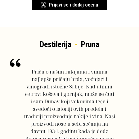
Prijavi se i dodaj ocenu
Destilerija
Pruna
Priču o našim rakijama i vinima
najlepše pričaju brda, voćnjaci i
vinogradi istočne Srbije. Kad utihnu
vetrovi košava i gornjak, može se čuti
i sam Dunav koji vekovima teče i
svedoči o istoriji ovih predela i
tradiciji proizvodnje rakije i vina. Naši
proizvodi nose u sebi sećanja na
davnu 1934. godinu kada je deda
Bogica iz sela Vuković započeo posao