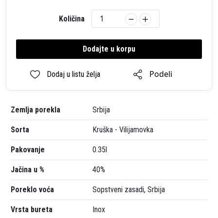
Količina
Dodajte u korpu
Podeli
Dodaj u listu želja
Zemlja porekla
Srbija
Sorta
Kruška - Vilijamovka
Pakovanje
0.35l
Jačina u %
40%
Poreklo voća
Sopstveni zasadi, Srbija
Vrsta bureta
Inox