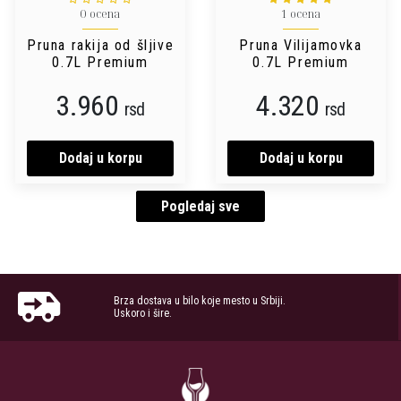
0 ocena
1 ocena
Pruna rakija od šljive
Pruna Vilijamovka
0.7L Premium
0.7L Premium
3.960
4.320
rsd
rsd
Dodaj u korpu
Dodaj u korpu
Pogledaj sve
Brza dostava u bilo koje mesto u Srbiji.
Uskoro i šire.