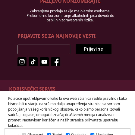
PAŽLJIVO KONZUMIRAJTE
Zabranjena prodaja rakije maloletnim osobama.
Prekomerno konzumiranje alkoholnih pića dovodi do
ozbiljnih zdravstvenih rizika.
PRIJAVITE SE ZA NAJNOVIJE VESTI
Prijavi se
KORISNIČKI SERVIS
Kolačiće upotrebljavamo kako bi ova web stranica radila pravilno i kako
Odustanak od ugovora
Načini plaćanja
bismo bili u stanju da vršimo dalja unapređenja stranice sa svrhom
Isporuka
Prava i obaveze potrošača
poboljšanja Vašeg korisničkog iskustva, kako bismo personalizovali
sadržaj i oglase, omogućili značaj društvenih medija i analizirali
Uslovi korišćenja
promet. Nastavkom korišćenja naših stranica prihvatate upotrebu
kolačića.
Obavezni
Trajni
Statistika
Marketing