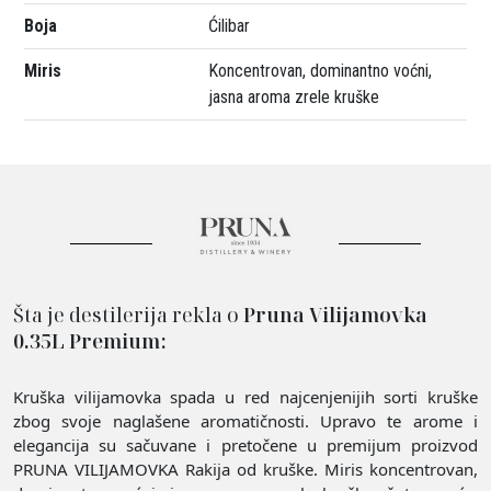
Boja
Ćilibar
Miris
Koncentrovan, dominantno voćni,
jasna aroma zrele kruške
Šta je destilerija rekla o
Pruna Vilijamovka
0.35L Premium:
Kruška vilijamovka spada u red najcenjenijih sorti kruške
zbog svoje naglašene aromatičnosti. Upravo te arome i
elegancija su sačuvane i pretočene u premijum proizvod
PRUNA VILIJAMOVKA Rakija od kruške. Miris koncentrovan,