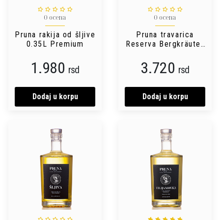
0 ocena
0 ocena
Pruna rakija od šljive
Pruna travarica
0.35L Premium
Reserva Bergkräuter
0.7L
1.980
3.720
rsd
rsd
Dodaj u korpu
Dodaj u korpu