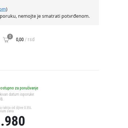
com
)
isporuku, nemojte je smatrati potvrđenom.
0
rsd
0,00
ostupno za poručivanje
kivan datum isporuke:
08.
a rakija od šljive 0.35L
mium cena:
.980