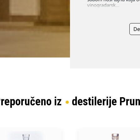
vinogradarsk...
De
reporučeno iz
destilerije Pru