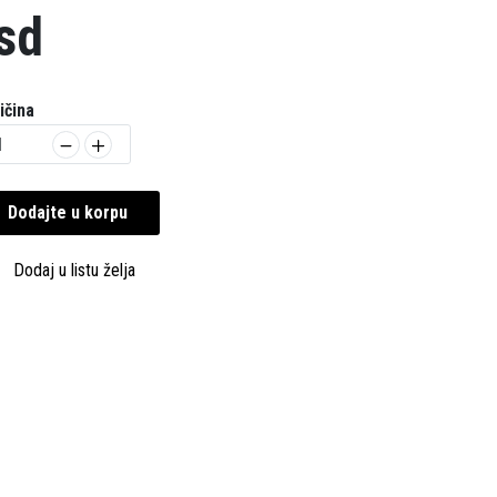
sd
ičina
Dodajte u korpu
Dodaj u listu želja