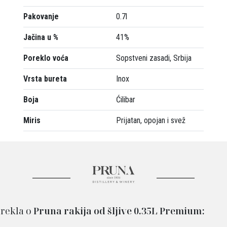
Pakovanje
0.7l
Jačina u %
41%
Poreklo voća
Sopstveni zasadi, Srbija
Vrsta bureta
Inox
Boja
Ćilibar
Miris
Prijatan, opojan i svež
 rekla o
Pruna rakija od šljive 0.35L Premium: