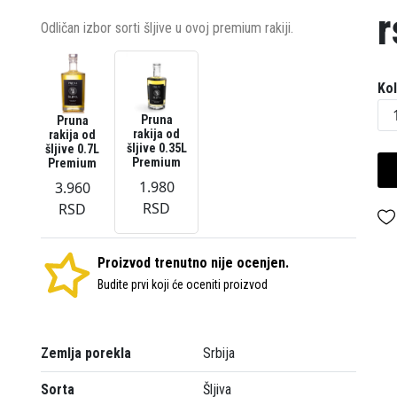
r
Odličan izbor sorti šljive u ovoj premium rakiji.
Kol
Pruna
Pruna
rakija od
rakija od
šljive 0.35L
šljive 0.7L
Premium
Premium
1.980
3.960
RSD
RSD
Proizvod trenutno nije ocenjen.
Budite prvi koji će oceniti proizvod
Zemlja porekla
Srbija
Sorta
Šljiva