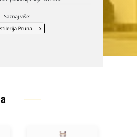
Saznaj više:
stilerija Pruna
na