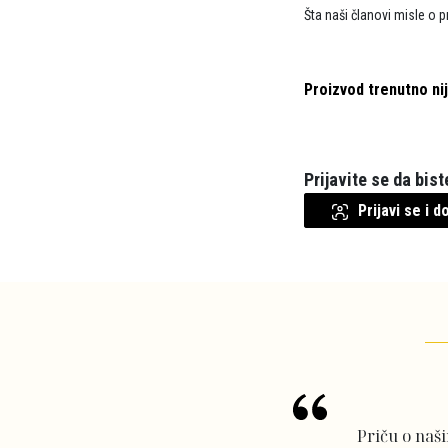
Šta naši članovi misle o 
Proizvod trenutno ni
Prijavite se da bis
Prijavi se i 
Priču o naš