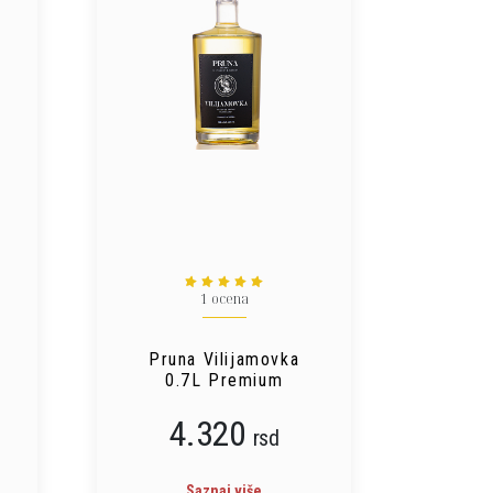
1 ocena
e
Pruna Vilijamovka
0.7L Premium
4.320
rsd
Saznaj više