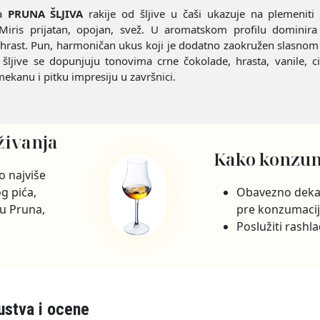
ja
PRUNA ŠLJIVA
rakije od šljive u čaši ukazuje na plemeniti 
iris prijatan, opojan, svež. U aromatskom profilu dominira s
t, hrast. Pun, harmoničan ukus koji je dodatno zaokružen slasno
šljive se dopunjuju tonovima crne čokolade, hrasta, vanile, ci
ekanu i pitku impresiju u završnici.
živanja
Kako konzum
o najviše
g pića,
Obavezno deka
ju Pruna,
pre konzumaci
Poslužiti rashl
ustva i ocene