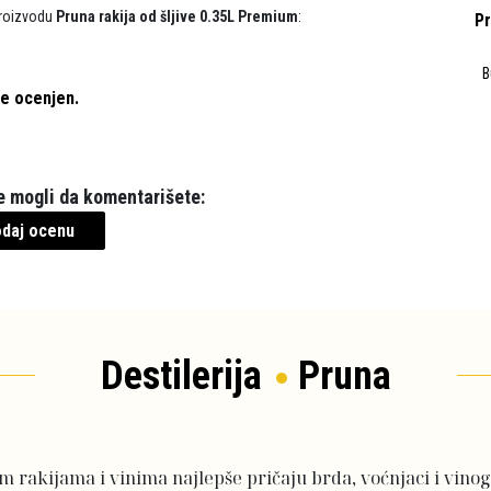
proizvodu
Pruna rakija od šljive 0.35L Premium
:
Pr
B
je ocenjen.
te mogli da komentarišete:
dodaj ocenu
Destilerija
Pruna
im rakijama i vinima najlepše pričaju brda, voćnjaci i vinog