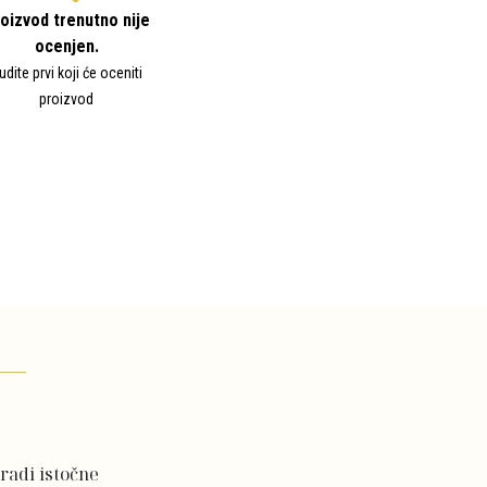
oizvod trenutno nije
ocenjen.
udite prvi koji će oceniti
proizvod
radi istočne