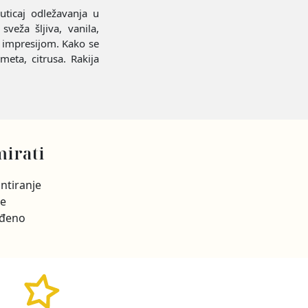
uticaj odležavanja u
veža šljiva, vanila,
m impresijom. Kako se
meta, citrusa. Rakija
irati
ntiranje
je
ađeno