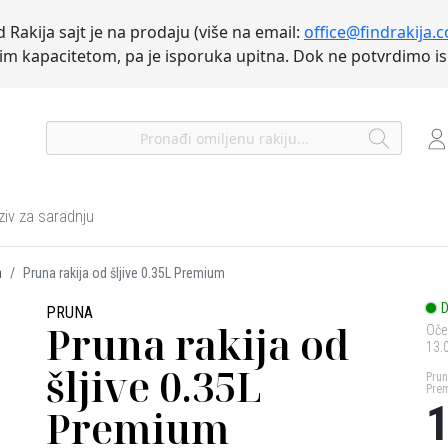
d Rakija sajt je na prodaju (više na email:
office@findrakija.
nim kapacitetom, pa je isporuka upitna. Dok ne potvrdimo 
ziv za saradnju
a
Pruna rakija od šljive 0.35L Premium
D
PRUNA
Pruna rakija od
Oče
13.
šljive 0.35L
Prun
Pre
1
Premium