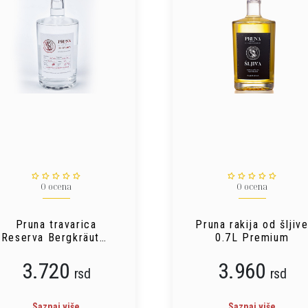
0 ocena
0 ocena
Pruna travarica
Pruna rakija od šljiv
Reserva Bergkräuter
0.7L Premium
0.7L
3.720
3.960
rsd
rsd
Saznaj više
Saznaj više