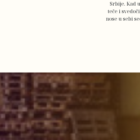
Srbije. Kad 
teče i svedoči
nose u sebi s