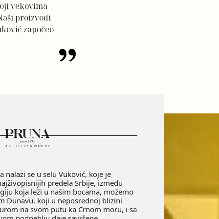
koji vekovima
 Naši proizvodi
uković započeo
na nalazi se u selu Vuković, koje je
jživopisnijih predela Srbije, između
agiju koja leži u našim bocama, možemo
 Dunavu, koji u neposrednoj blizini
surom na svom putu ka Crnom moru, i sa
ovom podneblju daje savršene