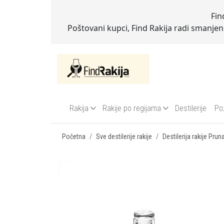
Fin
Poštovani kupci, Find Rakija radi smanje
Rakija
Rakije po regijama
Destilerije
Po
Početna
Sve destilerije rakije
Destilerija rakije Prun