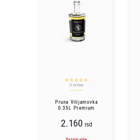
0 ocena
Pruna Vilijamovka
0.35L Premium
2.160
rsd
Saznaj više