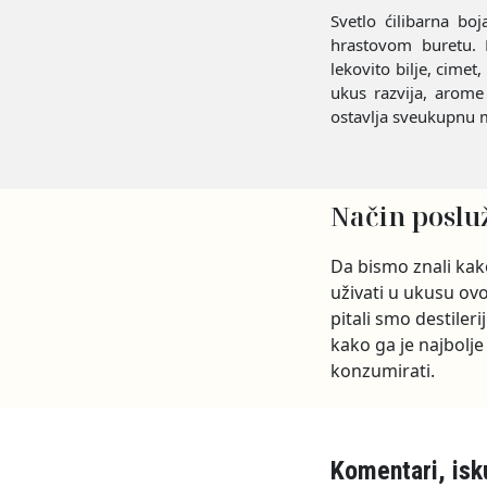
Svetlo ćilibarna bo
hrastovom buretu. M
lekovito bilje, cime
ukus razvija, arome 
ostavlja sveukupnu m
Način poslu
Da bismo znali kak
uživati u ukusu ovo
pitali smo destileri
kako ga je najbolje
konzumirati.
Komentari, isk