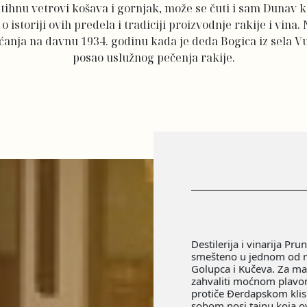
utihnu vetrovi košava i gornjak, može se čuti i sam Dunav 
 o istoriji ovih predela i tradiciji proizvodnje rakije i vina.
ećanja na davnu 1934. godinu kada je deda Bogica iz sela V
posao uslužnog pečenja rakije.
Destilerija i vinarija Pru
smešteno u jednom od na
Golupca i Kučeva. Za m
zahvaliti moćnom plavom
protiče Đerdapskom kli
sobom nosi tajnu koja 