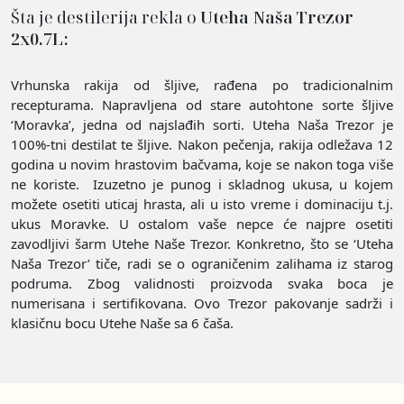
Šta je destilerija rekla o
Uteha Naša Trezor
2x0.7L:
Vrhunska rakija od šljive, rađena po tradicionalnim
recepturama. Napravljena od stare autohtone sorte šljive
‘Moravka’, jedna od najslađih sorti. Uteha Naša Trezor je
100%-tni destilat te šljive. Nakon pečenja, rakija odležava 12
godina u novim hrastovim bačvama, koje se nakon toga više
ne koriste. Izuzetno je punog i skladnog ukusa, u kojem
možete osetiti uticaj hrasta, ali u isto vreme i dominaciju t.j.
ukus Moravke. U ostalom vaše nepce će najpre osetiti
zavodljivi šarm Utehe Naše Trezor. Konkretno, što se ‘Uteha
Naša Trezor’ tiče, radi se o ograničenim zalihama iz starog
podruma. Zbog validnosti proizvoda svaka boca je
numerisana i sertifikovana. Ovo Trezor pakovanje sadrži i
klasičnu bocu Utehe Naše sa 6 čaša.