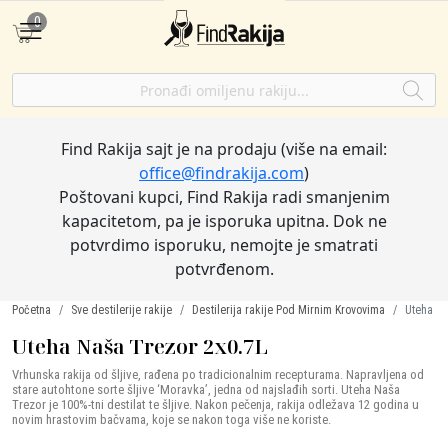
0
Find Rakija sajt je na prodaju (više na email:
office@findrakija.com
)
Poštovani kupci, Find Rakija radi smanjenim
kapacitetom, pa je isporuka upitna. Dok ne
potvrdimo isporuku, nemojte je smatrati
potvrđenom.
Početna
Sve destilerije rakije
Destilerija rakije Pod Mirnim Krovovima
Uteha Na
Uteha Naša Trezor 2x0.7L
Vrhunska rakija od šljive, rađena po tradicionalnim recepturama. Napravljena od
stare autohtone sorte šljive ‘Moravka’, jedna od najslađih sorti. Uteha Naša
Trezor je 100%-tni destilat te šljive. Nakon pečenja, rakija odležava 12 godina u
novim hrastovim bačvama, koje se nakon toga više ne koriste.