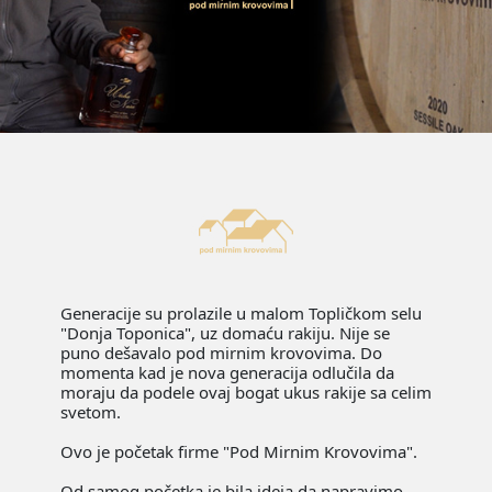
Generacije su prolazile u malom Topličkom selu
"Donja Toponica", uz domaću rakiju. Nije se
puno dešavalo pod mirnim krovovima. Do
momenta kad je nova generacija odlučila da
moraju da podele ovaj bogat ukus rakije sa celim
svetom.
Ovo je početak firme "Pod Mirnim Krovovima".
Od samog početka je bila ideja da napravimo