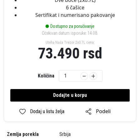
Dve boce (2x0.7L)
6 čašice
Sertifikat i numerisano pakovanje
Dostupno za poručivanje
Očekivan datum isporuke: 14.08.
Uteha Naša Trezor 2x0.7L cena:
73.490
rsd
Količina
Dodajte u korpu
Podeli
Dodaj u listu želja
Zemlja porekla
Srbija