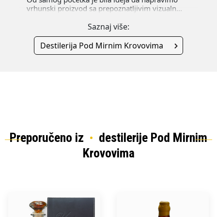
vrhunski proizvod sa prepoznatljivim vizualn...
Saznaj više:
Destilerija Pod Mirnim Krovovima
Preporučeno iz
destilerije Pod Mirnim
Krovovima