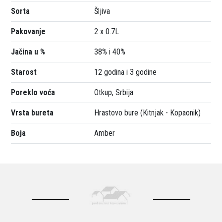
Sorta
Šljiva
Pakovanje
2 x 0.7L
Jačina u %
38% i 40%
Starost
12 godina i 3 godine
Poreklo voća
Otkup, Srbija
Vrsta bureta
Hrastovo bure (Kitnjak - Kopaonik)
Boja
Amber