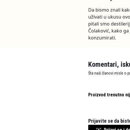
Da bismo znali kak
uživati u ukusu ovo
pitali smo destileri
Čolaković, kako ga 
konzumirati.
Komentari, isk
Šta naši članovi misle o 
Proizvod trenutno ni
Prijavite se da bis
Prijavi se i 