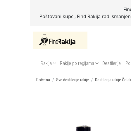
Fin
Poštovani kupci, Find Rakija radi smanje
Rakija
Rakije po regijama
Destilerije
Po
Početna
Sve destilerije rakije
Destilerija rakije Čola