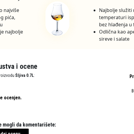
o najviše
Najbolje služiti
g pića,
temperaturi is
ju
bez hlađenja u 
je najbolje
Odlična kao ape
sireve i salate
ustva i ocene
proizvodu
Šljiva 0.7L
:
Pr
B
je ocenjen.
te mogli da komentarišete:
dodaj ocenu