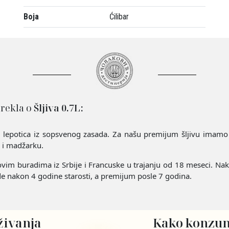
Boja
Ćilibar
 rekla o
Šljiva 0.7L:
ka lepotica iz sopsvenog zasada. Za našu premijum šljivu imamo
j i madžarku.
vim buradima iz Srbije i Francuske u trajanju od 18 meseci. Na
de nakon 4 godine starosti, a premijum posle 7 godina.
živanja
Kako konzum