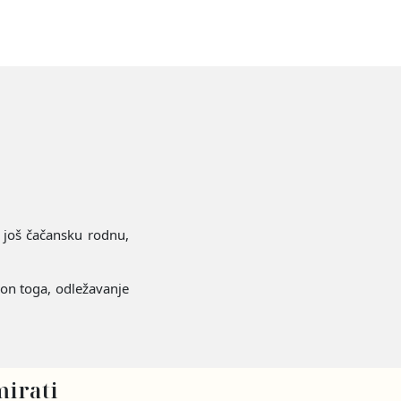
 još čačansku rodnu,
kon toga, odležavanje
irati