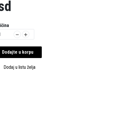
sd
ičina
Dodajte u korpu
Dodaj u listu želja