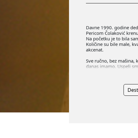
Davne 1990. godine ded
Pericom Čolaković krenu
Na početku je to bila sam
Količine su bile male, kv
akcenat.
Sve ručno, bez mašina, 
danas imamo. Uspeli smo
Dest