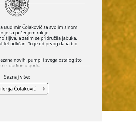
a Budimir Čolaković sa svojim sinom
o je sa pečenjem rakije.
o šljiva, a zatim se pridružila jabuka.
alitet odličan. To je od prvog dana bio
kazana novih, pumpi i svega ostalog što
 iz godine u godi...
Saznaj više:
ilerija Čolaković