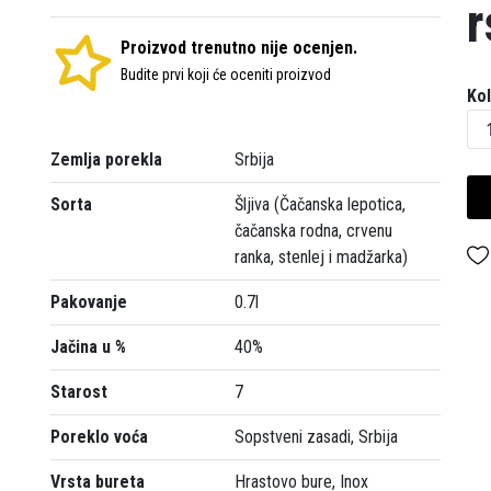
r
Proizvod trenutno nije ocenjen.
Budite prvi koji će oceniti proizvod
Kol
Zemlja porekla
Srbija
Sorta
Šljiva (Čačanska lepotica,
čačanska rodna, crvenu
ranka, stenlej i madžarka)
Pakovanje
0.7l
Jačina u %
40%
Starost
7
Poreklo voća
Sopstveni zasadi, Srbija
Vrsta bureta
Hrastovo bure, Inox