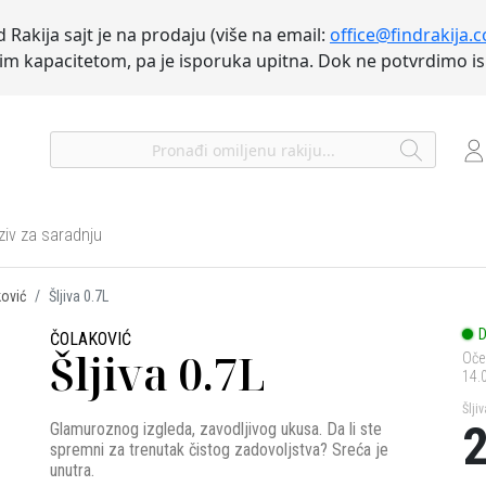
d Rakija sajt je na prodaju (više na email:
office@findrakija.
nim kapacitetom, pa je isporuka upitna. Dok ne potvrdimo 
ziv za saradnju
ković
Šljiva 0.7L
D
ČOLAKOVIĆ
Šljiva 0.7L
Oče
14.
Šlji
2
Glamuroznog izgleda, zavodljivog ukusa. Da li ste
spremni za trenutak čistog zadovoljstva? Sreća je
unutra.