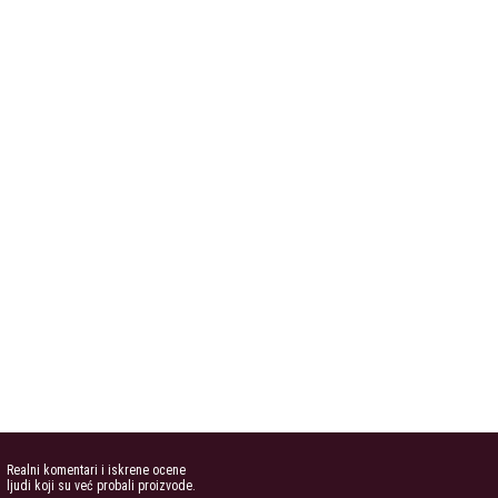
Realni komentari i iskrene ocene
ljudi koji su već probali proizvode.