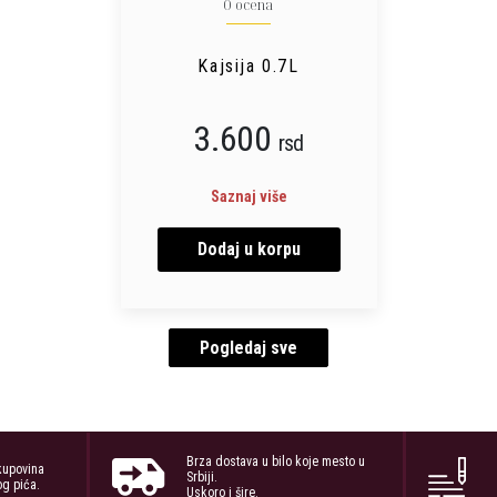
0 ocena
Kajsija 0.7L
3.600
rsd
Saznaj više
Dodaj u korpu
Pogledaj sve
Brza dostava u bilo koje mesto u
kupovina
Srbiji.
og pića.
Uskoro i šire.