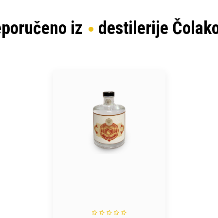
eporučeno iz
destilerije Čolak