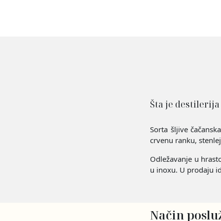
Šta je destilerija
Sorta šljive čačans
crvenu ranku, stenle
Odležavanje u hrasto
u inoxu. U prodaju i
Način poslu