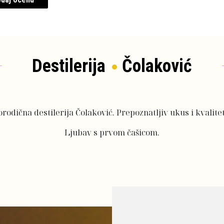
Destilerija
Čolaković
rodična destilerija Čolaković. Prepoznatljiv ukus i kvalitet
Ljubav s prvom čašicom.