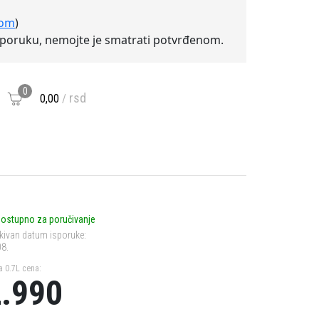
com
)
isporuku, nemojte je smatrati potvrđenom.
0
rsd
0,00
ostupno za poručivanje
kivan datum isporuke:
08.
va 0.7L cena:
.990