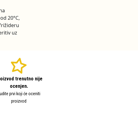
 na
pod 20°C,
frižideru
ritiv uz
oizvod trenutno nije
ocenjen.
udite prvi koji će oceniti
proizvod