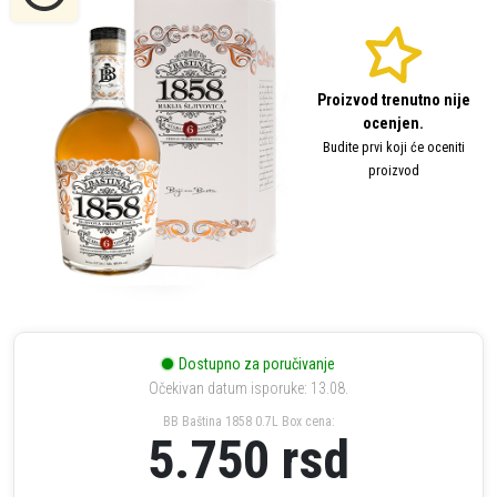
Proizvod trenutno nije
ocenjen.
Budite prvi koji će oceniti
proizvod
Dostupno za poručivanje
Očekivan datum isporuke: 13.08.
BB Baština 1858 0.7L Box cena:
5.750
rsd