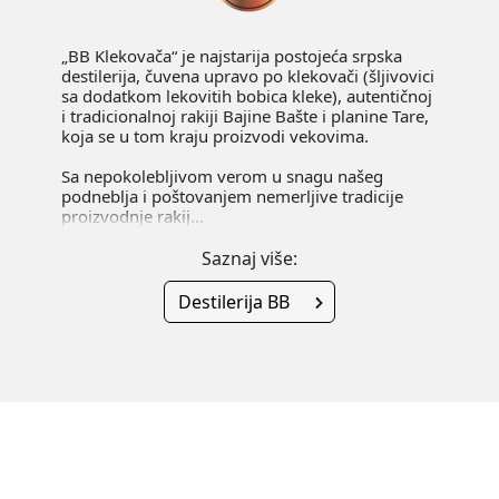
„BB Klekovača“ je najstarija postojeća srpska
destilerija, čuvena upravo po klekovači (šljivovici
sa dodatkom lekovitih bobica kleke), autentičnoj
i tradicionalnoj rakiji Bajine Bašte i planine Tare,
koja se u tom kraju proizvodi vekovima.
Sa nepokolebljivom verom u snagu našeg
podneblja i poštovanjem nemerljive tradicije
proizvodnje rakij...
Saznaj više:
Destilerija BB