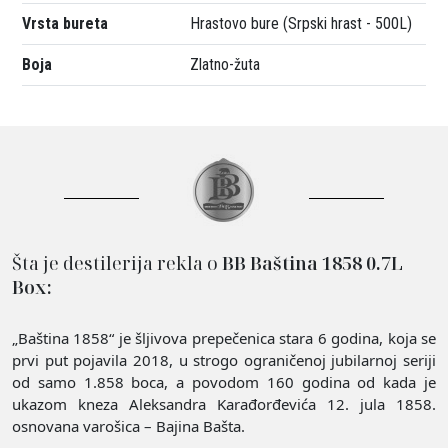
Vrsta bureta
Hrastovo bure (Srpski hrast - 500L)
Boja
Zlatno-žuta
Šta je destilerija rekla o
BB Baština 1858 0.7L
Box:
„Baština 1858“ je šljivova prepečenica stara 6 godina, koja se
prvi put pojavila 2018, u strogo ograničenoj jubilarnoj seriji
od samo 1.858 boca, a povodom 160 godina od kada je
ukazom kneza Aleksandra Karađorđevića 12. jula 1858.
osnovana varošica – Bajina Bašta.