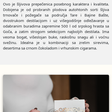
Ovo je šljivova prepečenica posebnog karaktera i kvaliteta.
Dobijena je od probranih plodova autohtonih sorti šljiva
trnovače i požegače sa područja Tare i Bajine Bašte,
dvostrukom destilacijom i uz višegodišnje odležavanje u
odabranim buradima zapremine 500 l od srpskog hrasta sa
Goča, a zatim strogom selekcijom najboljih destilata. Ima
veoma bogat, višeslojan buke, raskošnu snagu ali i voćnu
svežinu. Idealna je u kombinaciji sa zrelim sirevima,
desertima sa crnom čokoladom i vrhunskim cigarama.