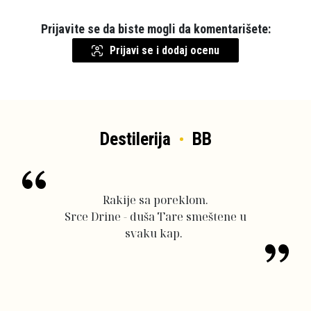
Prijavite se da biste mogli da komentarišete:
Prijavi se i dodaj ocenu
Destilerija
BB
Rakije sa poreklom.
Srce Drine - duša Tare smeštene u
svaku kap.