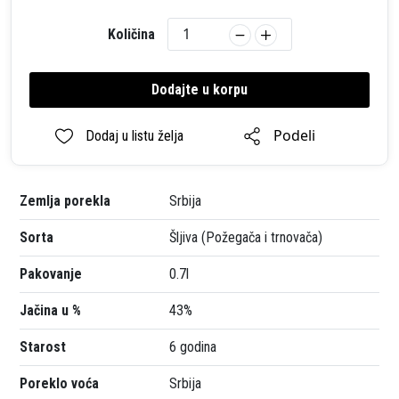
Količina
Dodajte u korpu
Podeli
Dodaj u listu želja
Zemlja porekla
Srbija
Sorta
Šljiva (Požegača i trnovača)
Pakovanje
0.7l
Jačina u %
43%
Starost
6 godina
Poreklo voća
Srbija