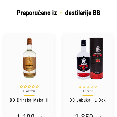
Preporučeno iz
destilerije BB
0 ocena
0 ocena
BB Drinska Meka 1l
BB Jabuka 1L Box