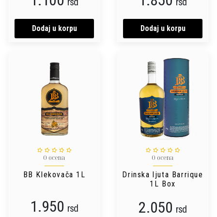
1.100
1.850
rsd
rsd
Dodaj u korpu
Dodaj u korpu
0 ocena
0 ocena
BB Klekovača 1L
Drinska ljuta Barrique
1L Box
1.950
2.050
rsd
rsd