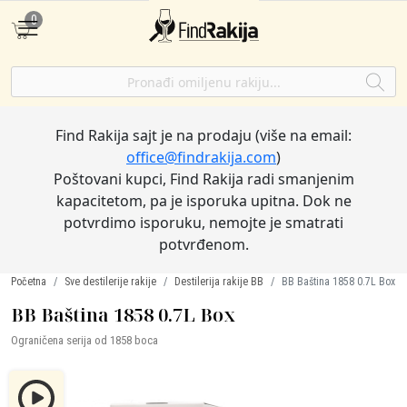
0
Find Rakija sajt je na prodaju (više na email:
office@findrakija.com
)
Poštovani kupci, Find Rakija radi smanjenim
kapacitetom, pa je isporuka upitna. Dok ne
potvrdimo isporuku, nemojte je smatrati
potvrđenom.
Početna
Sve destilerije rakije
Destilerija rakije BB
BB Baština 1858 0.7L Box
BB Baština 1858 0.7L Box
Ograničena serija od 1858 boca