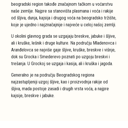
beogradski region takođe značajnom tačkom u voćarstvu
naše zemlje. Najpre sa stanovišta plasmana i voća i rakije
od šljiva, dunja, kajsija i drugog voća na beogradsko tržište,
koje je ujedno i najznačajnije i najveće u celoj našoj zemlji.
U okolini glavnog grada se uzgajaju breskve, jabuke i šljive,
ali i kruške, lešnik i druge kulture. Na području Mladenovca i
Aranđelovca se najviše gaje šljive, kruške, breskve i višnje,
dok su Grocka i Smederevo poznati po uzgoju breskvi i
trešanja. U Grockoj se uzgaja i kasija, ali i kruška i jagoda.
Generalno je na području Beogradskog regiona
najzastupljeniji uzgoj šljive, kao i proizvodnja rakije od
šljiva, mada postoje zasadi i drugih vrsta voća, a najpre
kajsije, breskve i jabuke.