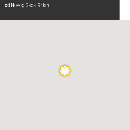
od
Novog Sada: 94km