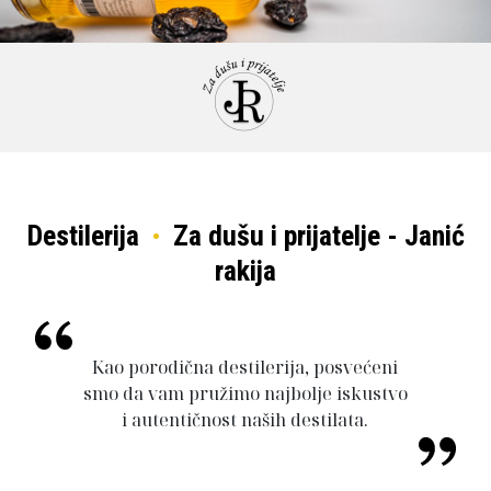
Destilerija
Za dušu i prijatelje - Janić
rakija
Kao porodična destilerija, posvećeni
smo da vam pružimo najbolje iskustvo
i autentičnost naših destilata.