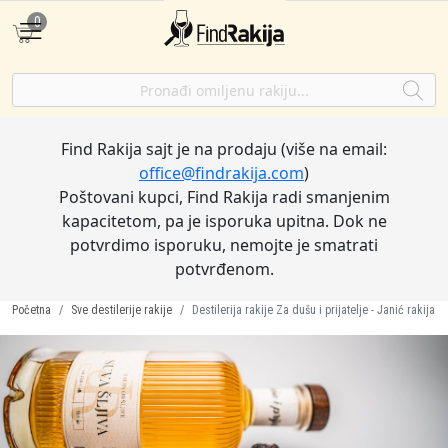
0
Find Rakija sajt je na prodaju (više na email:
office@findrakija.com
)
Poštovani kupci, Find Rakija radi smanjenim
kapacitetom, pa je isporuka upitna. Dok ne
potvrdimo isporuku, nemojte je smatrati
potvrđenom.
Početna
Sve destilerije rakije
Destilerija rakije Za dušu i prijatelje - Janić rakija