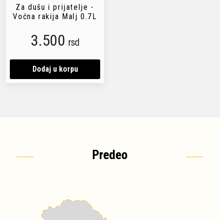
Za dušu i prijatelje -
Voćna rakija Malj 0.7L
3.500
rsd
Dodaj u korpu
Predeo