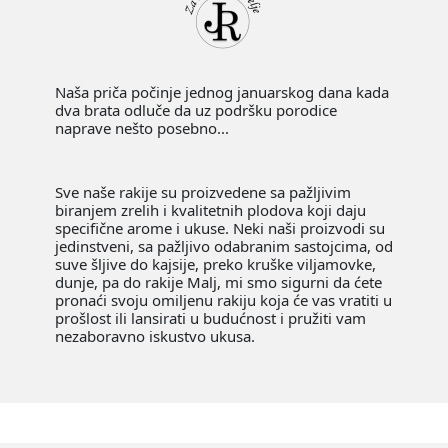
Naša priča počinje jednog januarskog dana kada
dva brata odluče da uz podršku porodice
naprave nešto posebno...
Sve naše rakije su proizvedene sa pažljivim
biranjem zrelih i kvalitetnih plodova koji daju
specifične arome i ukuse. Neki naši proizvodi su
jedinstveni, sa pažljivo odabranim sastojcima, od
suve šljive do kajsije, preko kruške viljamovke,
dunje, pa do rakije Malj, mi smo sigurni da ćete
pronaći svoju omiljenu rakiju koja će vas vratiti u
prošlost ili lansirati u budućnost i pružiti vam
nezaboravno iskustvo ukusa.
Svaka voćka je prošla kroz ruke nekog od Janića
pri obradi i sa nesebičnom ljubavlju odložena u
kacu. Naša rakija se proizvodi u malim serijama