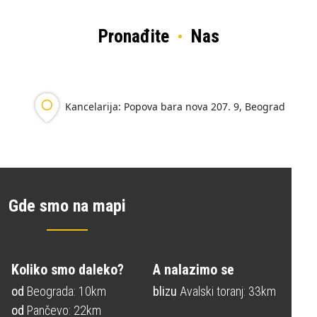
Pronađite
Nas
Kancelarija: Popova bara nova 207. 9, Beograd
Gde smo na mapi
Koliko smo daleko?
A nalazimo se
od
Beograda: 10km
blizu
Avalski toranj: 33km
od
Pančevo: 22km