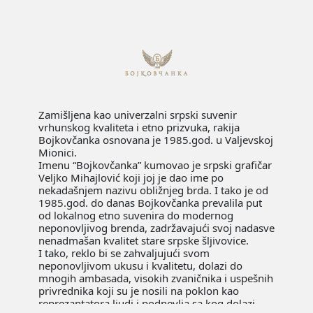
Zamišljena kao univerzalni srpski suvenir
vrhunskog kvaliteta i etno prizvuka, rakija
Bojkovčanka osnovana je 1985.god. u Valjevskoj
Mionici.
Imenu “Bojkovčanka” kumovao je srpski grafičar
Veljko Mihajlović koji joj je dao ime po
nekadašnjem nazivu obližnjeg brda. I tako je od
1985.god. do danas Bojkovčanka prevalila put
od lokalnog etno suvenira do modernog
neponovljivog brenda, zadržavajući svoj nadasve
nenadmašan kvalitet stare srpske šljivovice.
I tako, reklo bi se zahvaljujući svom
neponovljivom ukusu i kvalitetu, dolazi do
mnogih ambasada, visokih zvaničnika i uspešnih
privrednika koji su je nosili na poklon kao
reprezantatora ljudi i podnevlja sa kog dolazi.