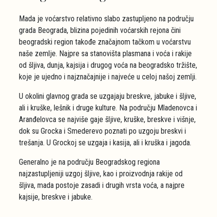
Mada je voćarstvo relativno slabo zastupljeno na području
grada Beograda, blizina pojedinih voćarskih rejona čini
beogradski region takođe značajnom tačkom u voćarstvu
naše zemlje. Najpre sa stanovišta plasmana i voća i rakije
od šljiva, dunja, kajsija i drugog voća na beogradsko tržište,
koje je ujedno i najznačajnije i najveće u celoj našoj zemlji.
U okolini glavnog grada se uzgajaju breskve, jabuke i šljive,
ali i kruške, lešnik i druge kulture. Na području Mladenovca i
Aranđelovca se najviše gaje šljive, kruške, breskve i višnje,
dok su Grocka i Smederevo poznati po uzgoju breskvi i
trešanja. U Grockoj se uzgaja i kasija, ali i kruška i jagoda.
Generalno je na području Beogradskog regiona
najzastupljeniji uzgoj šljive, kao i proizvodnja rakije od
šljiva, mada postoje zasadi i drugih vrsta voća, a najpre
kajsije, breskve i jabuke.