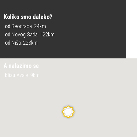
Koliko smo daleko?
od
Beograda: 24km
od
Novog Sada: 122km
od
Niša: 223km
A nalazimo se
blizu
Avale: 9km