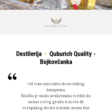
Destilerija
Quburich Quality -
Bojkovčanka
Od etno suvenira do svetskog
šampiona.
Možda je malo neskromno tvrditi da
nema većeg grada u svetu ili
evropskog dvora u kome nema bar