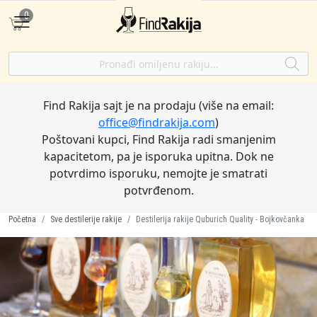
0
Find Rakija sajt je na prodaju (više na email:
office@findrakija.com
)
Poštovani kupci, Find Rakija radi smanjenim
kapacitetom, pa je isporuka upitna. Dok ne
potvrdimo isporuku, nemojte je smatrati
potvrđenom.
Početna
Sve destilerije rakije
Destilerija rakije Quburich Quality - Bojkovčanka