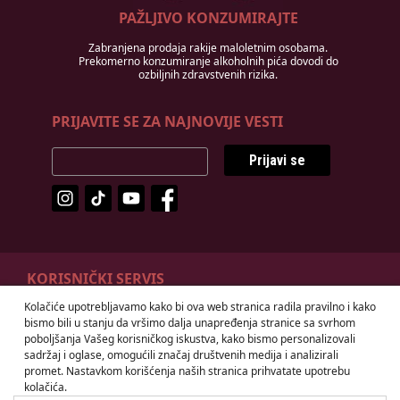
PAŽLJIVO KONZUMIRAJTE
Zabranjena prodaja rakije maloletnim osobama.
Prekomerno konzumiranje alkoholnih pića dovodi do
ozbiljnih zdravstvenih rizika.
PRIJAVITE SE ZA NAJNOVIJE VESTI
Prijavi se
KORISNIČKI SERVIS
Kolačiće upotrebljavamo kako bi ova web stranica radila pravilno i kako
Odustanak od ugovora
Načini plaćanja
bismo bili u stanju da vršimo dalja unapređenja stranice sa svrhom
Isporuka
Prava i obaveze potrošača
poboljšanja Vašeg korisničkog iskustva, kako bismo personalizovali
sadržaj i oglase, omogućili značaj društvenih medija i analizirali
Uslovi korišćenja
promet. Nastavkom korišćenja naših stranica prihvatate upotrebu
kolačića.