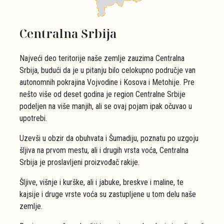
Centralna Srbija
Najveći deo teritorije naše zemlje zauzima Centralna
Srbija, budući da je u pitanju bilo celokupno područje van
autonomnih pokrajina Vojvodine i Kosova i Metohije. Pre
nešto više od deset godina je region Centralne Srbije
podeljen na više manjih, ali se ovaj pojam ipak očuvao u
upotrebi.
Uzevši u obzir da obuhvata i Šumadiju, poznatu po uzgoju
šljiva na prvom mestu, ali i drugih vrsta voća, Centralna
Srbija je proslavljeni proizvođač rakije.
Šljive, višnje i kurške, ali i jabuke, breskve i maline, te
kajsije i druge vrste voća su zastupljene u tom delu naše
zemlje.