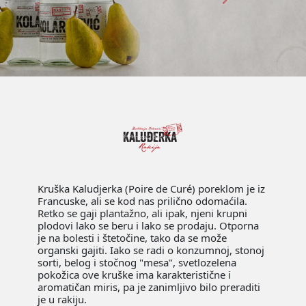
Kruška Kaludjerka (Poire de Curé) poreklom je iz
Francuske, ali se kod nas prilično odomaćila.
Retko se gaji plantažno, ali ipak, njeni krupni
plodovi lako se beru i lako se prodaju. Otporna
je na bolesti i štetočine, tako da se može
organski gajiti. Iako se radi o konzumnoj, stonoj
sorti, belog i stočnog "mesa", svetlozelena
pokožica ove kruške ima karakteristične i
aromatičan miris, pa je zanimljivo bilo preraditi
je u rakiju.