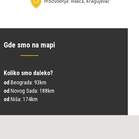
Proizvodnja: Vlakča, Kragujevac
Gde smo na mapi
Koliko smo daleko?
od
Beograda: 93km
od
Novog Sada: 188km
od
Niša: 174km