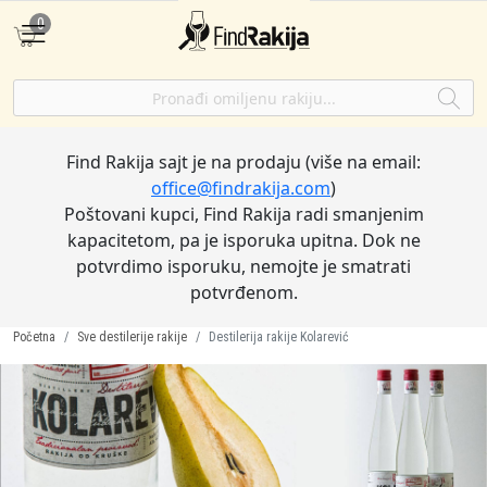
0
Find Rakija sajt je na prodaju (više na email:
office@findrakija.com
)
Poštovani kupci, Find Rakija radi smanjenim
kapacitetom, pa je isporuka upitna. Dok ne
potvrdimo isporuku, nemojte je smatrati
potvrđenom.
Početna
Sve destilerije rakije
Destilerija rakije Kolarević