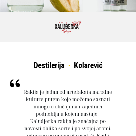
Destilerija
Kolarević
Rakija je jedan od artefakata narodne
kulture putem koje možemo saznati
mnogo o običajima i zajednici
podneblja u kojem nastaje.
Kaludjerka rakija je značajna po
novosti oblika sorte i po svojoj aromi,
odnosno po onome što sadrži. Kud i