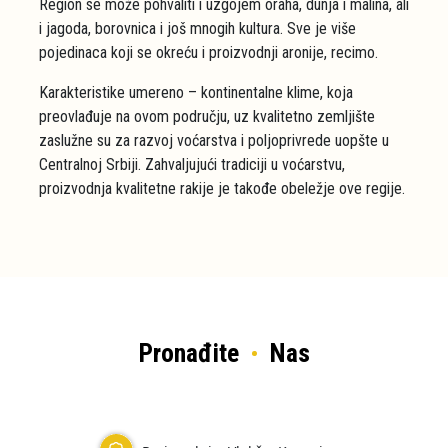
Region se može pohvaliti i uzgojem oraha, dunja i malina, ali
i jagoda, borovnica i još mnogih kultura. Sve je više
pojedinaca koji se okreću i proizvodnji aronije, recimo.
Karakteristike umereno – kontinentalne klime, koja
preovlađuje na ovom području, uz kvalitetno zemljište
zaslužne su za razvoj voćarstva i poljoprivrede uopšte u
Centralnoj Srbiji. Zahvaljujući tradiciji u voćarstvu,
proizvodnja kvalitetne rakije je takođe obeležje ove regije.
Pronađite
Nas